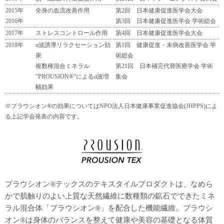
2015年
全身の血流改善作用
第2回 日本健康促進医学会大会
2016年
第3回 日本健康促進医学会 学術総会
2017年
ストレスコントロール作用
第4回 日本健康促進医学会大会
2018年
α波誘導リラクセーション効
第1回 健康促進・未病改善医学会 学
果
術総会
複数種混合ミネラル
第21回 日本補完代替医療学会 学術
“PROUSION®”によるα波増
集会
幅効果
※プラウシオン®の効果についてはNPO法人日本健康事業促進協会(JHPPS)によ
る上記学会発表の内容です。
プラウシオン®テックスのテキスタイルプロダクトは、なめら
かで肌触りのよい上質な天然繊維に数種類の鉱石でできたミネ
ラル混合体「プラウシオン®」を配合した機能繊維。プラウシ
オン®は身体のバランスを整えて健康や美容の基礎となる体質