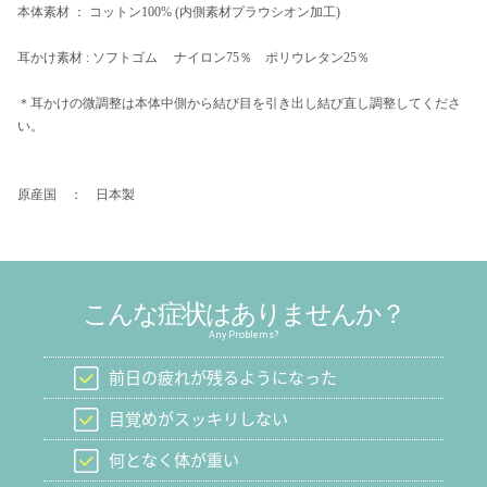
本体素材 ： コットン100% (内側素材プラウシオン加工)
耳かけ素材 : ソフトゴム ナイロン75％ ポリウレタン25％
＊耳かけの微調整は本体中側から結び目を引き出し結び直し調整してくださ
い。
原産国 ： 日本製
こんな症状はありませんか？
Any Problems?
前日の疲れが残るようになった
目覚めがスッキリしない
何となく体が重い