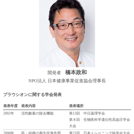
橋本政和
開発者
NPO法人 日本健康事業促進協会理事長
プラウシオンに関する学会発表
発表年度
発表内容
発表場所
2002年
活性酸素の除去機能
第12回 中日薬理学会
第８回 生物医科学遺伝性高血圧学会
大会
2008年
筋・組織の再生促進作用
第21回 日本トレーニング科学会大会