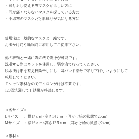
・繰り返し使える布マスクが欲しい方に
・耳が痛くならないマスクを探している方に
・不織布のマスクだと肌触りが気になる方に
使用法は一般的なマスクと一緒です。
お出かけ時や睡眠時に着用してご使用下さい。
他の衣類と一緒に洗濯機で洗浄が可能です。
洗濯する際はネットを使用し、弱水流で行ってください。
脱水後は形を整え日陰干しにし、耳バンド部分で吊り下げないようにして
乾燥してください。
Ｔシャツ素材なのでアイロンがけは不要です。
120回洗濯しても効果が持続します。
＜各サイズ＞
Lサイズ ： 横17ｃｍ×高さ14ｃｍ （耳かけ輪の状態で25cm）
Mサイズ ： 横16ｃｍ×高さ12.5ｃｍ （耳かけ輪の状態で24cm）
＜素材＞