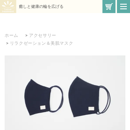
買い物
癒しと健康の輪を広げる
t
o
g
g
l
e
n
ホーム
>
アクセサリー
a
v
>
リラクゼーション＆美肌マスク
i
g
a
t
i
o
n