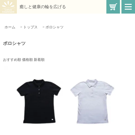
買い物
癒しと健康の輪を広げる
t
o
g
g
l
ホーム
>
トップス
>
ポロシャツ
e
n
a
v
ポロシャツ
i
g
a
t
おすすめ順
価格順
新着順
i
o
n