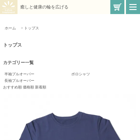
買い物
癒しと健康の輪を広げる
t
o
g
g
l
ホーム
>
トップス
e
n
a
v
トップス
i
g
a
t
カテゴリー一覧
i
o
n
半袖プルオーバー
ポロシャツ
長袖プルオーバー
おすすめ順
価格順
新着順