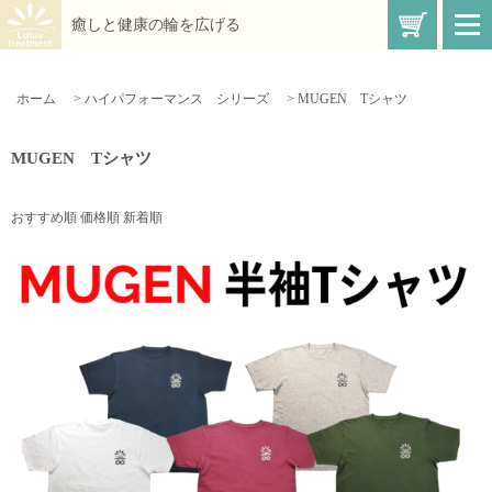
買い物
癒しと健康の輪を広げる
t
o
g
g
l
ホーム
>
ハイパフォーマンス シリーズ
>
MUGEN Tシャツ
e
n
a
v
MUGEN Tシャツ
i
g
a
t
おすすめ順
価格順
新着順
i
o
n