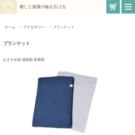
買い物
癒しと健康の輪を広げる
t
o
g
g
l
ホーム
>
アクセサリー
>
ブランケット
e
n
a
v
ブランケット
i
g
a
t
おすすめ順
価格順
新着順
i
o
n