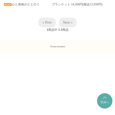
心と身体がととのう ブランケット
14,500円(税込15,950円)
« Prev
Next »
1
商品中
1-1
商品
©Lotus treatment
TOPへ