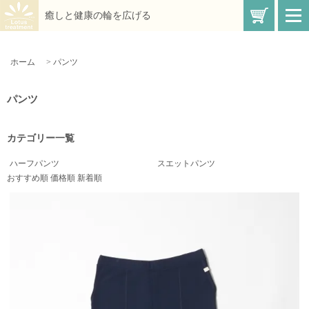
買い物
癒しと健康の輪を広げる
t
o
g
g
l
ホーム
>
パンツ
e
n
a
v
パンツ
i
g
a
t
カテゴリー一覧
i
o
n
ハーフパンツ
スエットパンツ
おすすめ順
価格順
新着順