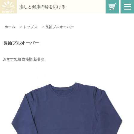
買い物
癒しと健康の輪を広げる
t
o
g
g
l
ホーム
>
トップス
>
長袖プルオーバー
e
n
a
v
長袖プルオーバー
i
g
a
t
おすすめ順
価格順
新着順
i
o
n